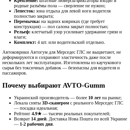
Крепление:
штатные люверсы-фиксаторы входят в
родные разъёмы пола — сверление не нужно;
Лепесток:
зона отдыха для левой ноги водителя
полностью закрыта;
Перемычка:
на задних ковриках (где требует
конструкция) — пол салона закрыт полностью;
Рельеф:
клетчатый узор усиливает удержание грязи и
влаги;
Комплект:
4 шт. или водительский отдельно.
Автоковрики Автогум для Мерседес ГЛС не выцветают, не
деформируются и сохраняют эластичность даже после
нескольких лет эксплуатации. Изготовлены из каучукового
сырья без токсичных добавок — безопасны для водителя и
пассажиров.
Почему выбирают AVTO-Gumm
Украинский производитель — более
10 лет
на рынке;
Лекала сняты
3D-сканером
с реального Мерседес ГЛС
— посадка идеальная;
Рейтинг
4.9★
— тысячи реальных покупателей;
Возврат
14 дней
. Доставка Нова Пошта по всей Украине
—
1-2 рабочих дня
.