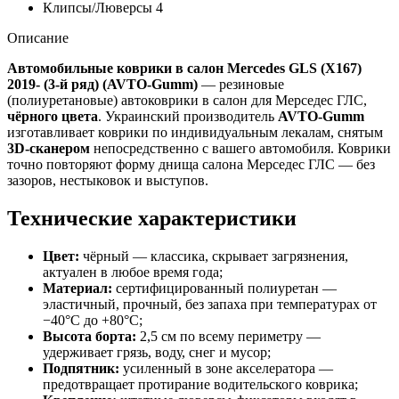
Клипсы/Люверсы
4
Описание
Автомобильные коврики в салон Mercedes GLS (X167)
2019- (3-й ряд) (AVTO-Gumm)
— резиновые
(полиуретановые) автоковрики в салон для Мерседес ГЛС,
чёрного цвета
. Украинский производитель
AVTO-Gumm
изготавливает коврики по индивидуальным лекалам, снятым
3D-сканером
непосредственно с вашего автомобиля. Коврики
точно повторяют форму днища салона Мерседес ГЛС — без
зазоров, нестыковок и выступов.
Технические характеристики
Цвет:
чёрный — классика, скрывает загрязнения,
актуален в любое время года;
Материал:
сертифицированный полиуретан —
эластичный, прочный, без запаха при температурах от
−40°C до +80°C;
Высота борта:
2,5 см по всему периметру —
удерживает грязь, воду, снег и мусор;
Подпятник:
усиленный в зоне акселератора —
предотвращает протирание водительского коврика;