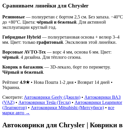
Сравниваем линейки для Chrysler
Резиновые
— полиуретан с бортом 2,5 см. Без запаха. −40°C
до +80°C. Цвета:
чёрный и бежевый
. Для активной
эксплуатации круглый год.
Гибридные Hybrid
— полиуретановая основа + велюр 3–4
мм. Цвет: только
графитовый
. Эксклюзив этой линейки.
Ворсовые AVTO-Tex
— ворс 4 мм, основа 6 мм. Цвет:
чёрный
. 4 дизайна. Для тёплого сезона.
Коврик в багажник
— 3D-лекало, борт по периметру.
Чёрный и бежевый
.
Рейтинг
4.9★
• Нова Пошта 1-2 дня • Возврат 14 дней •
Украина.
Смотрите:
Автоковрики Geely (Джили)
•
Автоковрики ВАЗ
(VAZ)
•
Автоковрики Tesla (Тесла)
•
Автоковрики Leapmotor
(Леапмотор)
•
Автоковрики Mitsubishi (Митсубиси)
•
все
марки авто →
Автоковрики для Chrysler | Коврики в