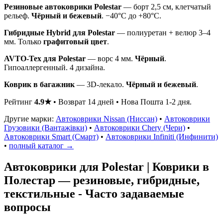
Резиновые автоковрики Polestar
— борт 2,5 см, клетчатый
рельеф.
Чёрный и бежевый
. −40°C до +80°C.
Гибридные Hybrid для Polestar
— полиуретан + велюр 3–4
мм. Только
графитовый цвет
.
AVTO-Tex для Polestar
— ворс 4 мм.
Чёрный
.
Гипоаллергенный. 4 дизайна.
Коврик в багажник
— 3D-лекало.
Чёрный и бежевый
.
Рейтинг
4.9★
• Возврат 14 дней • Нова Пошта 1-2 дня.
Другие марки:
Автоковрики Nissan (Ниссан)
•
Автоковрики
Грузовики (Вантажівки)
•
Автоковрики Chery (Чери)
•
Автоковрики Smart (Смарт)
•
Автоковрики Infiniti (Инфинити)
•
полный каталог →
Автоковрики для Polestar | Коврики в
Полестар — резиновые, гибридные,
текстильные - Часто задаваемые
вопросы