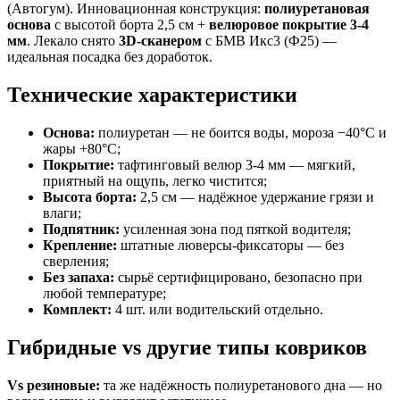
(Автогум). Инновационная конструкция:
полиуретановая
основа
с высотой борта 2,5 см +
велюровое покрытие 3-4
мм
. Лекало снято
3D-сканером
с БМВ Икс3 (Ф25) —
идеальная посадка без доработок.
Технические характеристики
Основа:
полиуретан — не боится воды, мороза −40°C и
жары +80°C;
Покрытие:
тафтинговый велюр 3-4 мм — мягкий,
приятный на ощупь, легко чистится;
Высота борта:
2,5 см — надёжное удержание грязи и
влаги;
Подпятник:
усиленная зона под пяткой водителя;
Крепление:
штатные люверсы-фиксаторы — без
сверления;
Без запаха:
сырьё сертифицировано, безопасно при
любой температуре;
Комплект:
4 шт. или водительский отдельно.
Гибридные vs другие типы ковриков
Vs резиновые:
та же надёжность полиуретанового дна — но