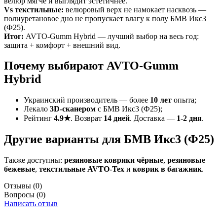
велюр мягче и выглядит эстетичнее.
Vs текстильные:
велюровый верх не намокает насквозь —
полиуретановое дно не пропускает влагу к полу БМВ Икс3
(Ф25).
Итог:
AVTO-Gumm Hybrid — лучший выбор на весь год:
защита + комфорт + внешний вид.
Почему выбирают AVTO-Gumm
Hybrid
Украинский производитель — более
10 лет
опыта;
Лекало
3D-сканером
с БМВ Икс3 (Ф25);
Рейтинг
4.9★
. Возврат
14 дней
. Доставка —
1-2 дня
.
Другие варианты для БМВ Икс3 (Ф25)
Также доступны:
резиновые коврики чёрные
,
резиновые
бежевые
,
текстильные AVTO-Tex
и
коврик в багажник
.
Отзывы
(0)
Вопросы
(0)
Написать отзыв