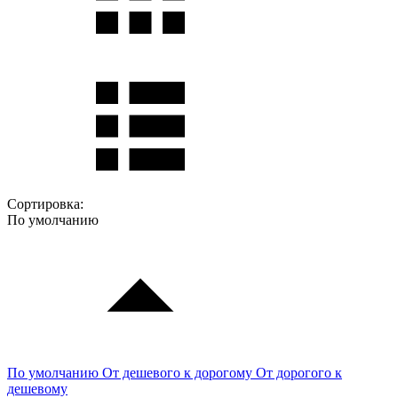
Сортировка:
По умолчанию
По умолчанию
От дешевого к дорогому
От дорогого к
дешевому