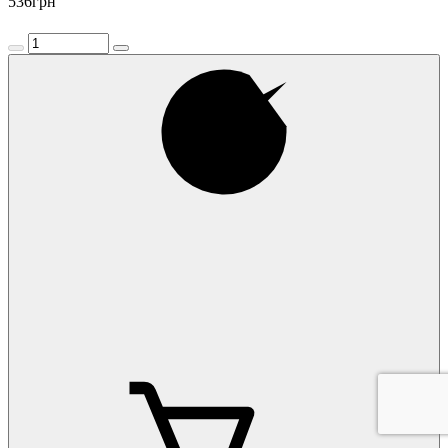
536
грн