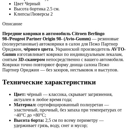
Цвет
Черный
Высота бортика
2.5 см.
Клипсы/Люверсы
2
Описание
Передние коврики в автомобиль Citroen Berlingo
98-/Peugeot Partner Origin 98- (Avto-Gumm)
— резиновые
(полиуретановые) автоковрики в салон для Пежо Партнер
Ориджин,
чёрного цвета
. Украинский производитель
AVTO-
Gumm
изготавливает коврики по индивидуальным лекалам,
снятым
3D-сканером
непосредственно с вашего автомобиля.
Коврики точно повторяют форму днища салона Пежо
Партнер Ориджин — без зазоров, нестыковок и выступов.
Технические характеристики
Цвет:
чёрный — классика, скрывает загрязнения,
актуален в любое время года;
Материал:
сертифицированный полиуретан —
эластичный, прочный, без запаха при температурах от
−40°C до +80°C;
Высота борта:
2,5 см по всему периметру —
удерживает грязь, воду, снег и мусор;