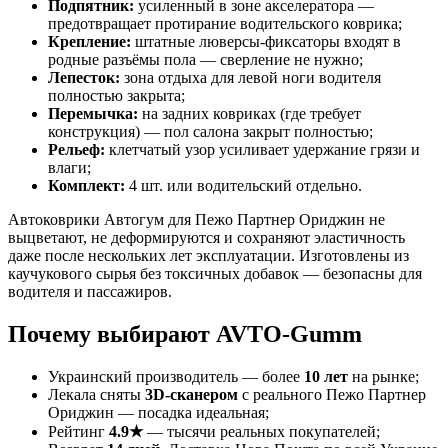
Подпятник:
усиленный в зоне акселератора —
предотвращает протирание водительского коврика;
Крепление:
штатные люверсы-фиксаторы входят в
родные разъёмы пола — сверление не нужно;
Лепесток:
зона отдыха для левой ноги водителя
полностью закрыта;
Перемычка:
на задних ковриках (где требует
конструкция) — пол салона закрыт полностью;
Рельеф:
клетчатый узор усиливает удержание грязи и
влаги;
Комплект:
4 шт. или водительский отдельно.
Автоковрики Автогум для Пежо Партнер Ориджин не
выцветают, не деформируются и сохраняют эластичность
даже после нескольких лет эксплуатации. Изготовлены из
каучукового сырья без токсичных добавок — безопасны для
водителя и пассажиров.
Почему выбирают AVTO-Gumm
Украинский производитель — более
10 лет
на рынке;
Лекала сняты
3D-сканером
с реального Пежо Партнер
Ориджин — посадка идеальная;
Рейтинг
4.9★
— тысячи реальных покупателей;