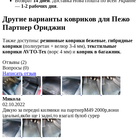
Возврат
14 дней
. Доставка Нова Пошта по всей Украине
—
1-2 рабочих дня
.
Другие варианты ковриков для Пежо
Партнер Ориджин
Также доступны:
резиновые коврики бежевые
,
гибридные
коврики
(полиуретан + велюр 3-4 мм),
текстильные
коврики AVTO-Tex
(ворс 4 мм) и
коврик в багажник
.
Отзывы
(2)
Вопросы
(0)
Написать отзыв
Микола
02.10.2022
Дякую за переднi килмики на партнерМ49 2000р,вони
iдеальнi,якби ще i заднi,то взагалi булоб сурер