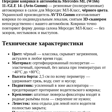
Передние коврики в автомобиль Mercedes ML (W166)
11-/GLE 14- (Avto-Gumm)
— резиновые (полиуретановые)
автоковрики в салон для Мерседес МЛ-Класс,
чёрного цвета
.
Украинский производитель
AVTO-Gumm
изготавливает
коврики по индивидуальным лекалам, снятым
3D-сканером
непосредственно с вашего автомобиля. Коврики точно
повторяют форму днища салона Мерседес МЛ-Класс — без
зазоров, нестыковок и выступов.
Технические характеристики
Цвет:
чёрный — классика, скрывает загрязнения,
актуален в любое время года;
Материал:
сертифицированный полиуретан —
эластичный, прочный, без запаха при температурах от
−40°C до +80°C;
Высота борта:
2,5 см по всему периметру —
удерживает грязь, воду, снег и мусор;
Подпятник:
усиленный в зоне акселератора —
предотвращает протирание водительского коврика;
Крепление:
штатные люверсы-фиксаторы входят в
родные разъёмы пола — сверление не нужно;
Лепесток:
зона отдыха для левой ноги водителя
полностью закрыта;