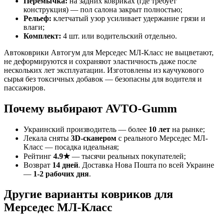
Перемычка:
на задних ковриках (где требует
конструкция) — пол салона закрыт полностью;
Рельеф:
клетчатый узор усиливает удержание грязи и
влаги;
Комплект:
4 шт. или водительский отдельно.
Автоковрики Автогум для Мерседес МЛ-Класс не выцветают,
не деформируются и сохраняют эластичность даже после
нескольких лет эксплуатации. Изготовлены из каучукового
сырья без токсичных добавок — безопасны для водителя и
пассажиров.
Почему выбирают AVTO-Gumm
Украинский производитель — более
10 лет
на рынке;
Лекала сняты
3D-сканером
с реального Мерседес МЛ-
Класс — посадка идеальная;
Рейтинг
4.9★
— тысячи реальных покупателей;
Возврат
14 дней
. Доставка Нова Пошта по всей Украине
—
1-2 рабочих дня
.
Другие варианты ковриков для
Мерседес МЛ-Класс