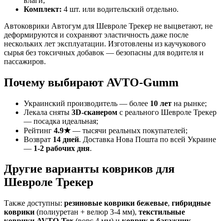
влаги;
Комплект:
4 шт. или водительский отдельно.
Автоковрики Автогум для Шевроле Трекер не выцветают, не
деформируются и сохраняют эластичность даже после
нескольких лет эксплуатации. Изготовлены из каучукового
сырья без токсичных добавок — безопасны для водителя и
пассажиров.
Почему выбирают AVTO-Gumm
Украинский производитель — более
10 лет
на рынке;
Лекала сняты
3D-сканером
с реального Шевроле Трекер
— посадка идеальная;
Рейтинг
4.9★
— тысячи реальных покупателей;
Возврат
14 дней
. Доставка Нова Пошта по всей Украине
—
1-2 рабочих дня
.
Другие варианты ковриков для
Шевроле Трекер
Также доступны:
резиновые коврики бежевые
,
гибридные
коврики
(полиуретан + велюр 3-4 мм),
текстильные
коврики AVTO-Tex
(ворс 4 мм) и
коврик в багажник
.