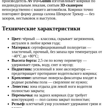
производитель
AVTO-Gumm
изготавливает коврики по
индивидуальным лекалам, снятым
3D-сканером
непосредственно с вашего автомобиля. Коврики точно
повторяют форму днища салона Шевроле Трекер — без
зазоров, нестыковок и выступов.
Технические характеристики
Цвет:
чёрный — классика, скрывает загрязнения,
актуален в любое время года;
Материал:
сертифицированный полиуретан —
эластичный, прочный, без запаха при температурах от
−40°C до +80°C;
Высота борта:
2,5 см по всему периметру —
удерживает грязь, воду, снег и мусор;
Подпятник:
усиленный в зоне акселератора —
предотвращает протирание водительского коврика;
Крепление:
штатные люверсы-фиксаторы входят в
родные разъёмы пола — сверление не нужно;
Лепесток:
зона отдыха для левой ноги водителя
полностью закрыта;
Перемычка:
на задних ковриках (где требует
конструкция) — пол салона закрыт полностью;
Рельеф:
клетчатый узор усиливает удержание грязи и