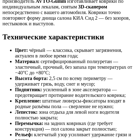
производитель
AVTO-Gumm
изготавливает коврики по
индивидуальным лекалам, снятым
3D-сканером
непосредственно с вашего автомобиля. Коврики точно
повторяют форму днища салона КИА Сид 2 — без зазоров,
нестыковок и выступов.
Технические характеристики
Цвет:
чёрный — классика, скрывает загрязнения,
актуален в любое время года;
Материал:
сертифицированный полиуретан —
эластичный, прочный, без запаха при температурах от
−40°C до +80°C;
Высота борта:
2,5 см по всему периметру —
удерживает грязь, воду, снег и мусор;
Подпятник:
усиленный в зоне акселератора —
предотвращает протирание водительского коврика;
Крепление:
штатные люверсы-фиксаторы входят в
родные разъёмы пола — сверление не нужно;
Лепесток:
зона отдыха для левой ноги водителя
полностью закрыта;
Перемычка:
на задних ковриках (где требует
конструкция) — пол салона закрыт полностью;
Рельеф:
клетчатый узор усиливает удержание грязи и