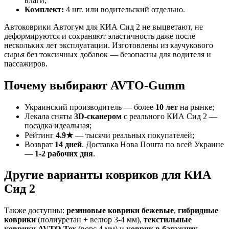
влаги;
Комплект:
4 шт. или водительский отдельно.
Автоковрики Автогум для КИА Сид 2 не выцветают, не
деформируются и сохраняют эластичность даже после
нескольких лет эксплуатации. Изготовлены из каучукового
сырья без токсичных добавок — безопасны для водителя и
пассажиров.
Почему выбирают AVTO-Gumm
Украинский производитель — более
10 лет
на рынке;
Лекала сняты
3D-сканером
с реального КИА Сид 2 —
посадка идеальная;
Рейтинг
4.9★
— тысячи реальных покупателей;
Возврат
14 дней
. Доставка Нова Пошта по всей Украине
—
1-2 рабочих дня
.
Другие варианты ковриков для КИА
Сид 2
Также доступны:
резиновые коврики бежевые
,
гибридные
коврики
(полиуретан + велюр 3-4 мм),
текстильные
коврики AVTO-Tex
(ворс 4 мм) и
коврик в багажник
.