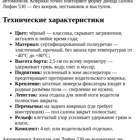
автомобиля. Коврики точно повторяют форму днища салона
Лифан 530 — без зазоров, нестыковок и выступов.
Технические характеристики
Цвет:
чёрный — классика, скрывает загрязнения,
актуален в любое время года;
Материал:
сертифицированный полиуретан —
эластичный, прочный, без запаха при температурах от
−40°C до +80°C;
Высота борта:
2,5 см по всему периметру —
удерживает грязь, воду, снег и мусор;
Подпятник:
усиленный в зоне акселератора —
предотвращает протирание водительского коврика;
Крепление:
штатные люверсы-фиксаторы входят в
родные разъёмы пола — сверление не нужно;
Лепесток:
зона отдыха для левой ноги водителя
полностью закрыта;
Перемычка:
на задних ковриках (где требует
конструкция) — пол салона закрыт полностью;
Рельеф:
клетчатый узор усиливает удержание грязи и
влаги;
Комплект:
4 шт. или водительский отдельно.
Автоковрики Автогум для Лифан 530 не выцветают, не