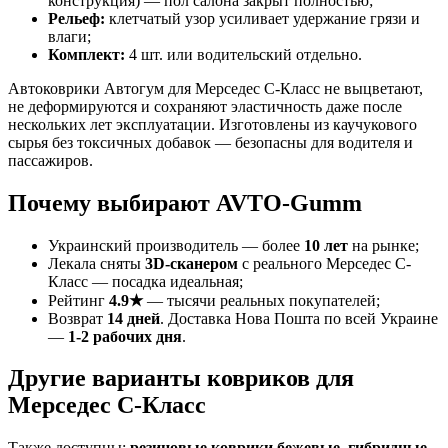
конструкция) — пол салона закрыт полностью;
Рельеф:
клетчатый узор усиливает удержание грязи и
влаги;
Комплект:
4 шт. или водительский отдельно.
Автоковрики Автогум для Мерседес С-Класс не выцветают,
не деформируются и сохраняют эластичность даже после
нескольких лет эксплуатации. Изготовлены из каучукового
сырья без токсичных добавок — безопасны для водителя и
пассажиров.
Почему выбирают AVTO-Gumm
Украинский производитель — более
10 лет
на рынке;
Лекала сняты
3D-сканером
с реального Мерседес С-
Класс — посадка идеальная;
Рейтинг
4.9★
— тысячи реальных покупателей;
Возврат
14 дней
. Доставка Нова Пошта по всей Украине
—
1-2 рабочих дня
.
Другие варианты ковриков для
Мерседес С-Класс
Также доступны:
резиновые коврики бежевые
,
гибридные