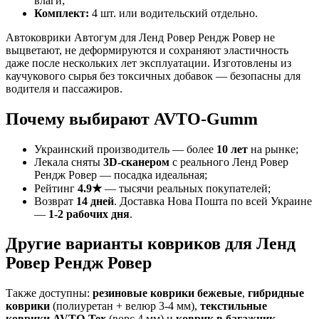
влаги;
Комплект:
4 шт. или водительский отдельно.
Автоковрики Автогум для Ленд Ровер Рендж Ровер не
выцветают, не деформируются и сохраняют эластичность
даже после нескольких лет эксплуатации. Изготовлены из
каучукового сырья без токсичных добавок — безопасны для
водителя и пассажиров.
Почему выбирают AVTO-Gumm
Украинский производитель — более
10 лет
на рынке;
Лекала сняты
3D-сканером
с реального Ленд Ровер
Рендж Ровер — посадка идеальная;
Рейтинг
4.9★
— тысячи реальных покупателей;
Возврат
14 дней
. Доставка Нова Пошта по всей Украине
—
1-2 рабочих дня
.
Другие варианты ковриков для Ленд
Ровер Рендж Ровер
Также доступны:
резиновые коврики бежевые
,
гибридные
коврики
(полиуретан + велюр 3-4 мм),
текстильные
коврики AVTO-Tex
(ворс 4 мм) и
коврик в багажник
.