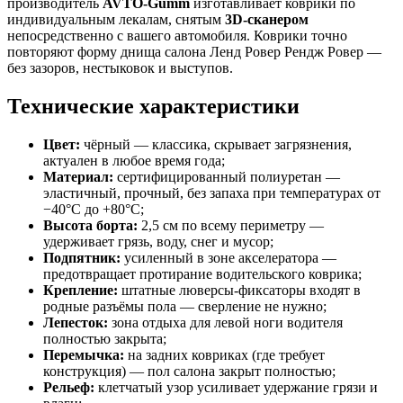
производитель
AVTO-Gumm
изготавливает коврики по
индивидуальным лекалам, снятым
3D-сканером
непосредственно с вашего автомобиля. Коврики точно
повторяют форму днища салона Ленд Ровер Рендж Ровер —
без зазоров, нестыковок и выступов.
Технические характеристики
Цвет:
чёрный — классика, скрывает загрязнения,
актуален в любое время года;
Материал:
сертифицированный полиуретан —
эластичный, прочный, без запаха при температурах от
−40°C до +80°C;
Высота борта:
2,5 см по всему периметру —
удерживает грязь, воду, снег и мусор;
Подпятник:
усиленный в зоне акселератора —
предотвращает протирание водительского коврика;
Крепление:
штатные люверсы-фиксаторы входят в
родные разъёмы пола — сверление не нужно;
Лепесток:
зона отдыха для левой ноги водителя
полностью закрыта;
Перемычка:
на задних ковриках (где требует
конструкция) — пол салона закрыт полностью;
Рельеф:
клетчатый узор усиливает удержание грязи и