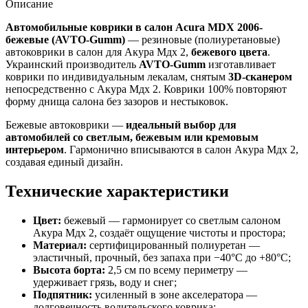
Описание
Автомобильные коврики в салон Acura MDX 2006-
бежевые (AVTO-Gumm)
— резиновые (полиуретановые)
автоковрики в салон для Акура Мдх 2,
бежевого цвета
.
Украинский производитель
AVTO-Gumm
изготавливает
коврики по индивидуальным лекалам, снятым
3D-сканером
непосредственно с Акура Мдх 2. Коврики 100% повторяют
форму днища салона без зазоров и нестыковок.
Бежевые автоковрики —
идеальный выбор для
автомобилей со светлым, бежевым или кремовым
интерьером
. Гармонично вписываются в салон Акура Мдх 2,
создавая единый дизайн.
Технические характеристики
Цвет:
бежевый — гармонирует со светлым салоном
Акура Мдх 2, создаёт ощущение чистоты и простора;
Материал:
сертифицированный полиуретан —
эластичный, прочный, без запаха при −40°C до +80°C;
Высота борта:
2,5 см по всему периметру —
удерживает грязь, воду и снег;
Подпятник:
усиленный в зоне акселератора —
долговечность водительского коврика;