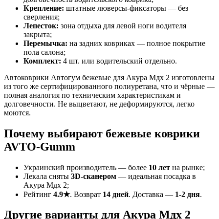
Крепление:
штатные люверсы-фиксаторы — без
сверления;
Лепесток:
зона отдыха для левой ноги водителя
закрыта;
Перемычка:
на задних ковриках — полное покрытие
пола салона;
Комплект:
4 шт. или водительский отдельно.
Автоковрики Автогум бежевые для Акура Мдх 2 изготовлены
из того же сертифицированного полиуретана, что и чёрные —
полная аналогия по техническим характеристикам и
долговечности. Не выцветают, не деформируются, легко
моются.
Почему выбирают бежевые коврики
AVTO-Gumm
Украинский производитель — более
10 лет
на рынке;
Лекала сняты
3D-сканером
— идеальная посадка в
Акура Мдх 2;
Рейтинг
4.9★
. Возврат
14 дней
. Доставка —
1-2 дня
.
Другие варианты для Акура Мдх 2