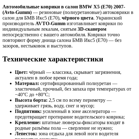
Автомобильные коврики в салон BMW X5 (E70) 2007-
(Avto-Gumm)
— резиновые (полиуретановые) автоковрики в
салон для БМВ Икс5 (Е70),
чёрного цвета
. Украинский
производитель
AVTO-Gumm
изготавливает коврики по
индивидуальным лекалам, снятым
3D-сканером
непосредственно с вашего автомобиля. Коврики точно
повторяют форму днища салона БМВ Икс5 (Е70) — без
зазоров, нестыковок и выступов.
Технические характеристики
Цвет:
чёрный — классика, скрывает загрязнения,
актуален в любое время года;
Материал:
сертифицированный полиуретан —
эластичный, прочный, без запаха при температурах от
−40°C до +80°C;
Высота борта:
2,5 см по всему периметру —
удерживает грязь, воду, снег и мусор;
Подпятник:
усиленный в зоне акселератора —
предотвращает протирание водительского коврика;
Крепление:
штатные люверсы-фиксаторы входят в
родные разъёмы пола — сверление не нужно;
Лепесток:
зона отдыха для левой ноги водителя