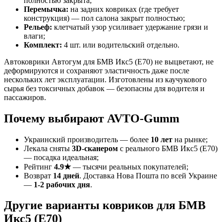
полностью закрыта;
Перемычка:
на задних ковриках (где требует
конструкция) — пол салона закрыт полностью;
Рельеф:
клетчатый узор усиливает удержание грязи и
влаги;
Комплект:
4 шт. или водительский отдельно.
Автоковрики Автогум для БМВ Икс5 (Е70) не выцветают, не
деформируются и сохраняют эластичность даже после
нескольких лет эксплуатации. Изготовлены из каучукового
сырья без токсичных добавок — безопасны для водителя и
пассажиров.
Почему выбирают AVTO-Gumm
Украинский производитель — более
10 лет
на рынке;
Лекала сняты
3D-сканером
с реального БМВ Икс5 (Е70)
— посадка идеальная;
Рейтинг
4.9★
— тысячи реальных покупателей;
Возврат
14 дней
. Доставка Нова Пошта по всей Украине
—
1-2 рабочих дня
.
Другие варианты ковриков для БМВ
Икс5 (Е70)