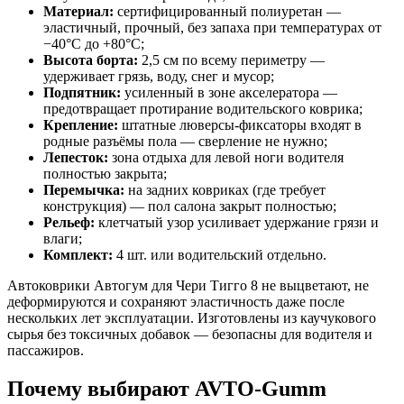
Материал:
сертифицированный полиуретан —
эластичный, прочный, без запаха при температурах от
−40°C до +80°C;
Высота борта:
2,5 см по всему периметру —
удерживает грязь, воду, снег и мусор;
Подпятник:
усиленный в зоне акселератора —
предотвращает протирание водительского коврика;
Крепление:
штатные люверсы-фиксаторы входят в
родные разъёмы пола — сверление не нужно;
Лепесток:
зона отдыха для левой ноги водителя
полностью закрыта;
Перемычка:
на задних ковриках (где требует
конструкция) — пол салона закрыт полностью;
Рельеф:
клетчатый узор усиливает удержание грязи и
влаги;
Комплект:
4 шт. или водительский отдельно.
Автоковрики Автогум для Чери Тигго 8 не выцветают, не
деформируются и сохраняют эластичность даже после
нескольких лет эксплуатации. Изготовлены из каучукового
сырья без токсичных добавок — безопасны для водителя и
пассажиров.
Почему выбирают AVTO-Gumm