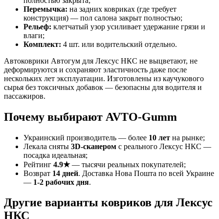
полностью закрыта;
Перемычка:
на задних ковриках (где требует
конструкция) — пол салона закрыт полностью;
Рельеф:
клетчатый узор усиливает удержание грязи и
влаги;
Комплект:
4 шт. или водительский отдельно.
Автоковрики Автогум для Лексус НКС не выцветают, не
деформируются и сохраняют эластичность даже после
нескольких лет эксплуатации. Изготовлены из каучукового
сырья без токсичных добавок — безопасны для водителя и
пассажиров.
Почему выбирают AVTO-Gumm
Украинский производитель — более
10 лет
на рынке;
Лекала сняты
3D-сканером
с реального Лексус НКС —
посадка идеальная;
Рейтинг
4.9★
— тысячи реальных покупателей;
Возврат
14 дней
. Доставка Нова Пошта по всей Украине
—
1-2 рабочих дня
.
Другие варианты ковриков для Лексус
НКС