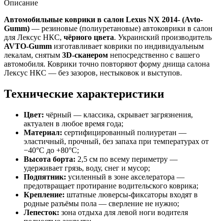
Описание
Автомобильные коврики в салон Lexus NX 2014- (Avto-
Gumm)
— резиновые (полиуретановые) автоковрики в салон
для Лексус НКС,
чёрного цвета
. Украинский производитель
AVTO-Gumm
изготавливает коврики по индивидуальным
лекалам, снятым
3D-сканером
непосредственно с вашего
автомобиля. Коврики точно повторяют форму днища салона
Лексус НКС — без зазоров, нестыковок и выступов.
Технические характеристики
Цвет:
чёрный — классика, скрывает загрязнения,
актуален в любое время года;
Материал:
сертифицированный полиуретан —
эластичный, прочный, без запаха при температурах от
−40°C до +80°C;
Высота борта:
2,5 см по всему периметру —
удерживает грязь, воду, снег и мусор;
Подпятник:
усиленный в зоне акселератора —
предотвращает протирание водительского коврика;
Крепление:
штатные люверсы-фиксаторы входят в
родные разъёмы пола — сверление не нужно;
Лепесток:
зона отдыха для левой ноги водителя