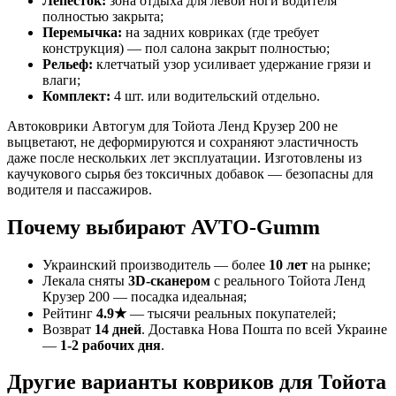
Лепесток:
зона отдыха для левой ноги водителя
полностью закрыта;
Перемычка:
на задних ковриках (где требует
конструкция) — пол салона закрыт полностью;
Рельеф:
клетчатый узор усиливает удержание грязи и
влаги;
Комплект:
4 шт. или водительский отдельно.
Автоковрики Автогум для Тойота Ленд Крузер 200 не
выцветают, не деформируются и сохраняют эластичность
даже после нескольких лет эксплуатации. Изготовлены из
каучукового сырья без токсичных добавок — безопасны для
водителя и пассажиров.
Почему выбирают AVTO-Gumm
Украинский производитель — более
10 лет
на рынке;
Лекала сняты
3D-сканером
с реального Тойота Ленд
Крузер 200 — посадка идеальная;
Рейтинг
4.9★
— тысячи реальных покупателей;
Возврат
14 дней
. Доставка Нова Пошта по всей Украине
—
1-2 рабочих дня
.
Другие варианты ковриков для Тойота