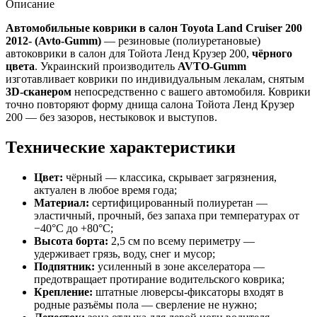
Описание
Автомобильные коврики в салон Toyota Land Cruiser 200
2012- (Avto-Gumm)
— резиновые (полиуретановые)
автоковрики в салон для Тойота Ленд Крузер 200,
чёрного
цвета
. Украинский производитель
AVTO-Gumm
изготавливает коврики по индивидуальным лекалам, снятым
3D-сканером
непосредственно с вашего автомобиля. Коврики
точно повторяют форму днища салона Тойота Ленд Крузер
200 — без зазоров, нестыковок и выступов.
Технические характеристики
Цвет:
чёрный — классика, скрывает загрязнения,
актуален в любое время года;
Материал:
сертифицированный полиуретан —
эластичный, прочный, без запаха при температурах от
−40°C до +80°C;
Высота борта:
2,5 см по всему периметру —
удерживает грязь, воду, снег и мусор;
Подпятник:
усиленный в зоне акселератора —
предотвращает протирание водительского коврика;
Крепление:
штатные люверсы-фиксаторы входят в
родные разъёмы пола — сверление не нужно;