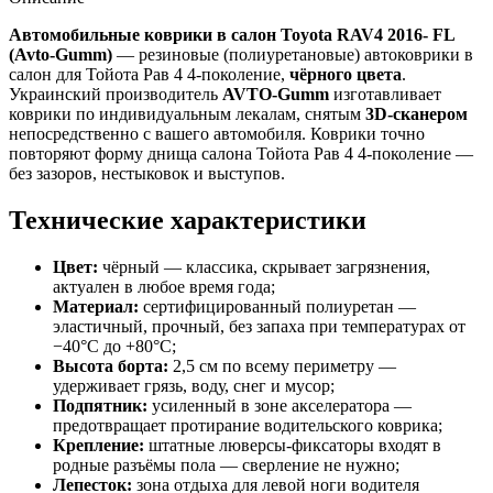
Автомобильные коврики в салон Toyota RAV4 2016- FL
(Avto-Gumm)
— резиновые (полиуретановые) автоковрики в
салон для Тойота Рав 4 4-поколение,
чёрного цвета
.
Украинский производитель
AVTO-Gumm
изготавливает
коврики по индивидуальным лекалам, снятым
3D-сканером
непосредственно с вашего автомобиля. Коврики точно
повторяют форму днища салона Тойота Рав 4 4-поколение —
без зазоров, нестыковок и выступов.
Технические характеристики
Цвет:
чёрный — классика, скрывает загрязнения,
актуален в любое время года;
Материал:
сертифицированный полиуретан —
эластичный, прочный, без запаха при температурах от
−40°C до +80°C;
Высота борта:
2,5 см по всему периметру —
удерживает грязь, воду, снег и мусор;
Подпятник:
усиленный в зоне акселератора —
предотвращает протирание водительского коврика;
Крепление:
штатные люверсы-фиксаторы входят в
родные разъёмы пола — сверление не нужно;
Лепесток:
зона отдыха для левой ноги водителя