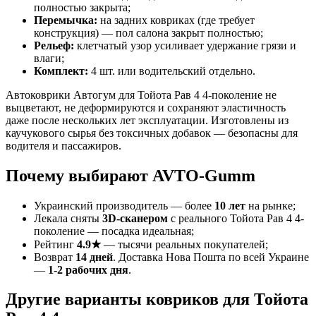
полностью закрыта;
Перемычка:
на задних ковриках (где требует
конструкция) — пол салона закрыт полностью;
Рельеф:
клетчатый узор усиливает удержание грязи и
влаги;
Комплект:
4 шт. или водительский отдельно.
Автоковрики Автогум для Тойота Рав 4 4-поколение не
выцветают, не деформируются и сохраняют эластичность
даже после нескольких лет эксплуатации. Изготовлены из
каучукового сырья без токсичных добавок — безопасны для
водителя и пассажиров.
Почему выбирают AVTO-Gumm
Украинский производитель — более
10 лет
на рынке;
Лекала сняты
3D-сканером
с реального Тойота Рав 4 4-
поколение — посадка идеальная;
Рейтинг
4.9★
— тысячи реальных покупателей;
Возврат
14 дней
. Доставка Нова Пошта по всей Украине
—
1-2 рабочих дня
.
Другие варианты ковриков для Тойота