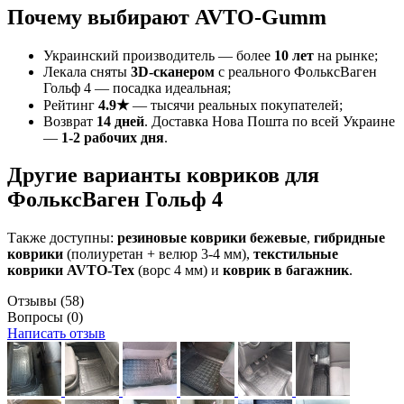
Почему выбирают AVTO-Gumm
Украинский производитель — более
10 лет
на рынке;
Лекала сняты
3D-сканером
с реального ФольксВаген
Гольф 4 — посадка идеальная;
Рейтинг
4.9★
— тысячи реальных покупателей;
Возврат
14 дней
. Доставка Нова Пошта по всей Украине
—
1-2 рабочих дня
.
Другие варианты ковриков для
ФольксВаген Гольф 4
Также доступны:
резиновые коврики бежевые
,
гибридные
коврики
(полиуретан + велюр 3-4 мм),
текстильные
коврики AVTO-Tex
(ворс 4 мм) и
коврик в багажник
.
Отзывы
(58)
Вопросы
(0)
Написать отзыв