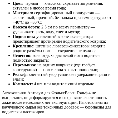
Цвет:
чёрный — классика, скрывает загрязнения,
актуален в любое время года;
Материал:
сертифицированный полиуретан —
эластичный, прочный, без запаха при температурах от
−40°C до +80°C;
Высота борта:
2,5 см по всему периметру —
удерживает грязь, воду, снег и мусор;
Подпятник:
усиленный в зоне акселератора —
предотвращает протирание водительского коврика;
Крепление:
штатные люверсы-фиксаторы входят в
родные разъёмы пола — сверление не нужно;
Лепесток:
зона отдыха для левой ноги водителя
полностью закрыта;
Перемычка:
на задних ковриках (где требует
конструкция) — пол салона закрыт полностью;
Рельеф:
клетчатый узор усиливает удержание грязи и
влаги;
Комплект:
4 шт. или водительский отдельно.
Автоковрики Автогум для ФольксВаген Гольф 4 не
выцветают, не деформируются и сохраняют эластичность
даже после нескольких лет эксплуатации. Изготовлены из
каучукового сырья без токсичных добавок — безопасны для
водителя и пассажиров.