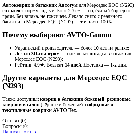
Автоковрик в багажник Автогум
для Мерседес ЕQС (N293)
сохраняет форму годами. Борт 2,5 см — надёжный барьер от
грязи. Без запаха, не токсичен. Лекало снято с реального
багажника Мерседес ЕQС (N293) — точность 100%.
Почему выбирают AVTO-Gumm
Украинский производитель — более
10 лет
на рынке;
Лекало
3D-сканером
— идеальная посадка в багажник
Мерседес ЕQС (N293);
Рейтинг
4.9★
. Возврат
14 дней
. Доставка —
1-2 дня
.
Другие варианты для Мерседес ЕQС
(N293)
Также доступны:
коврик в багажник бежевый
,
резиновые
коврики в салон
(чёрные и бежевые),
гибридные
и
текстильные коврики AVTO-Tex
.
Отзывы
(0)
Вопросы
(0)
Написать отзыв