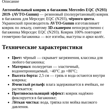
Описание
Автомобильный коврик в багажник Mercedes EQС (N293)
2019- (AVTO-Gumm)
— резиновый (полиуретановый) коврик
в багажник для Мерседес ЕQС (N293),
чёрного цвета
.
Украинский производитель
AVTO-Gumm
изготавливает
коврик по лекалу, снятому
3D-сканером
непосредственно с
багажника Мерседес ЕQС (N293). Коврик 100% повторяет
геометрию багажника — все изгибы, выступы и арки колёс.
Технические характеристики
Цвет:
чёрный — скрывает загрязнения, классика для
любого багажника;
Материал:
полиуретан — эластичный,
водонепроницаемый, −40°C до +80°C;
Высота борта:
2,5 см — грязь и вода остаются внутри
коврика;
Ячеистый рельеф:
влага задерживается в ячейках, не
растекается;
Противоскользящий эффект:
коврик надёжно
фиксируется в багажнике;
Лёгкая чистка:
вода, тряпка или мойка высокого
давления.