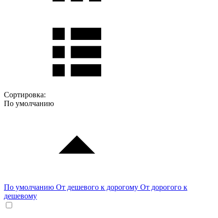
Сортировка:
По умолчанию
По умолчанию
От дешевого к дорогому
От дорогого к
дешевому