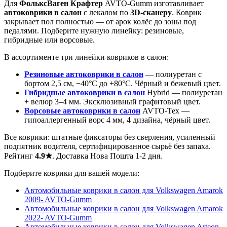
Для
ФольксВаген Крафтер
AVTO-Gumm изготавливает
автоковрики в салон
с лекалом по
3D-сканеру
. Коврик
закрывает пол полностью — от арок колёс до зоны под
педалями. Подберите нужную линейку: резиновые,
гибридные или ворсовые.
В ассортименте три линейки ковриков в салон:
Резиновые автоковрики в салон
— полиуретан с
бортом 2,5 см, −40°C до +80°C. Чёрный и бежевый цвет.
Гибридные автоковрики в салон
Hybrid — полиуретан
+ велюр 3–4 мм. Эксклюзивный графитовый цвет.
Ворсовые автоковрики в салон
AVTO-Tex —
гипоаллергенный ворс 4 мм, 4 дизайна, чёрный цвет.
Все коврики: штатные фиксаторы без сверления, усиленный
подпятник водителя, сертифицированное сырьё без запаха.
Рейтинг
4.9★
. Доставка Нова Пошта 1-2 дня.
Подберите коврики для вашей модели:
Автомобильные коврики в салон для Volkswagen Amarok
2009- AVTO-Gumm
Автомобильные коврики в салон для Volkswagen Amarok
2022- AVTO-Gumm
Автомобильные коврики в салон для Volkswagen Arteon