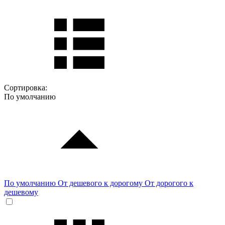
Сортировка:
По умолчанию
По умолчанию
От дешевого к дорогому
От дорогого к
дешевому