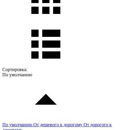
Сортировка:
По умолчанию
По умолчанию
От дешевого к дорогому
От дорогого к
дешевому