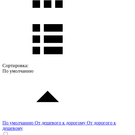
Сортировка:
По умолчанию
По умолчанию
От дешевого к дорогому
От дорогого к
дешевому