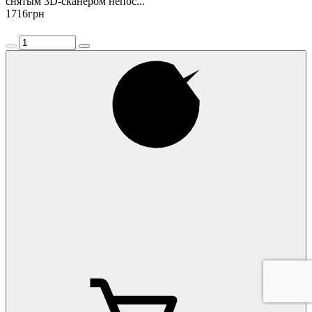
снятым 3D-сканером непос...
1716
грн