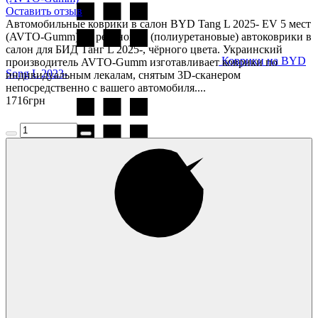
Оставить отзыв
Автомобильные коврики в салон BYD Tang L 2025- EV 5 мест
(AVTO-Gumm) — резиновые (полиуретановые) автоковрики в
салон для БИД Танг L 2025-, чёрного цвета. Украинский
Коврики на BYD
производитель AVTO-Gumm изготавливает коврики по
Song L 2023-
индивидуальным лекалам, снятым 3D-сканером
непосредственно с вашего автомобиля....
1716
грн
Коврики на BYD
Tang 2 EV 2018-
Коврики на BYD
Yuan Plus 2021-