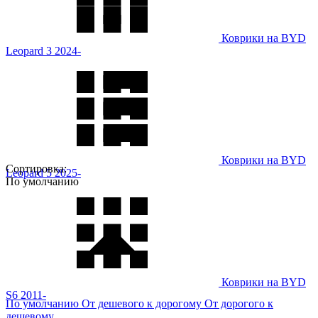
Коврики на BYD
Leopard 3 2024-
Коврики на BYD
Сортировка:
Leopard 5 2025-
По умолчанию
Коврики на BYD
S6 2011-
По умолчанию
От дешевого к дорогому
От дорогого к
дешевому