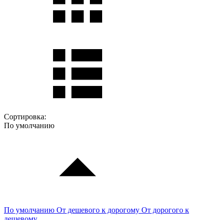
Сортировка:
По умолчанию
По умолчанию
От дешевого к дорогому
От дорогого к
дешевому