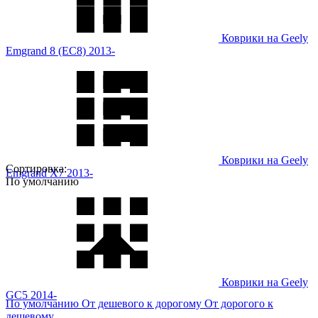
Коврики на Geely
Emgrand 8 (EC8) 2013-
Коврики на Geely
Сортировка:
Emgrand X7 2013-
По умолчанию
Коврики на Geely
GC5 2014-
По умолчанию
От дешевого к дорогому
От дорогого к
дешевому