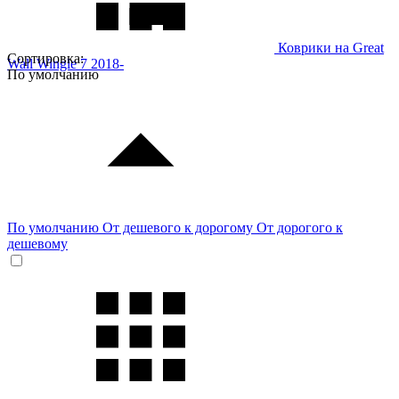
Коврики на Great
Сортировка:
Wall Wingle 7 2018-
По умолчанию
По умолчанию
От дешевого к дорогому
От дорогого к
дешевому