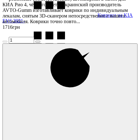
КИА Рио 4, чёрного цвета. Украинский производитель
AVTO-Gumm изготавливает коврики по индивидуальным
Коврики на KIA
лекалам, снятым 3D-сканером непосредственно с вашего
EV6 2021-
автомобиля. Коврики точно повто...
1716
грн
Коврики на KIA
EV9 2024-
Коврики на KIA
K5 2021-