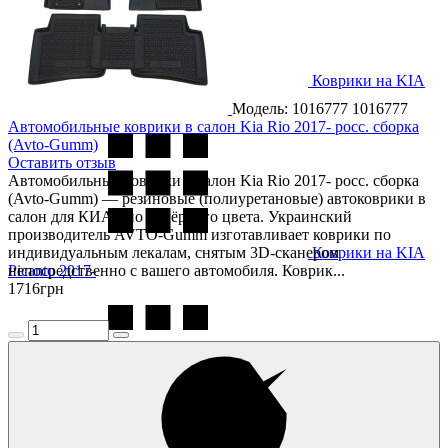
Коврики на KIA
Optima 2016-
Модель: 1016777
1016777
Автомобильные коврики в салон Kia Rio 2017- росс. сборка
(Avto-Gumm)
Оставить отзыв
Автомобильные коврики в салон Kia Rio 2017- росс. сборка
(Avto-Gumm) — резиновые (полиуретановые) автоковрики в
салон для КИА Рио 4, чёрного цвета. Украинский
производитель AVTO-Gumm изготавливает коврики по
индивидуальным лекалам, снятым 3D-сканером
Коврики на KIA
Picanto 2017-
непосредственно с вашего автомобиля. Коврик...
1716
грн
Коврики на KIA
Rio 2005-2011