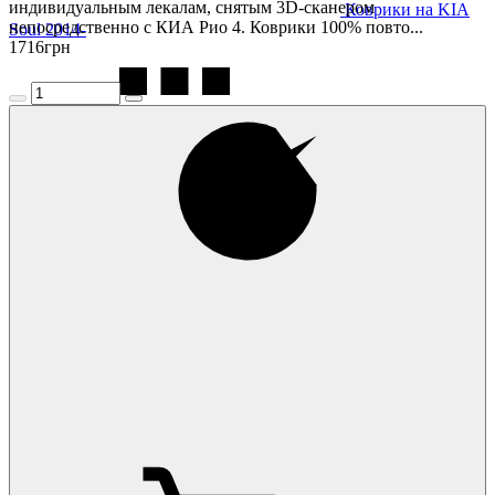
индивидуальным лекалам, снятым 3D-сканером
Коврики на KIA
непосредственно с КИА Рио 4. Коврики 100% повто...
Soul 2014-
1716
грн
Коврики на KIA
Soul-e 2019-
Коврики на KIA
Sportage 3 2010-2015