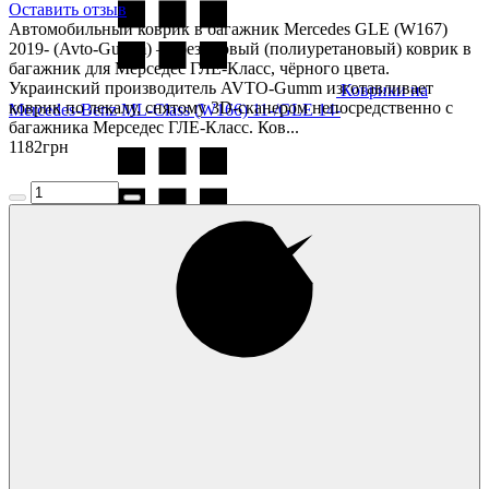
Оставить отзыв
Автомобильный коврик в багажник Mercedes GLE (W167)
2019- (Avto-Gumm) — резиновый (полиуретановый) коврик в
багажник для Мерседес ГЛЕ-Класс, чёрного цвета.
Украинский производитель AVTO-Gumm изготавливает
Коврики на
коврик по лекалу, снятому 3D-сканером непосредственно с
Mercedes-Benz ML-Class (W166) 11-/GLE 14-
багажника Мерседес ГЛЕ-Класс. Ков...
1182
грн
Коврики на
Mercedes-Benz S-Class (W140) 1991-1998
Коврики на
Mercedes-Benz S-Class (W220) 1998-2005