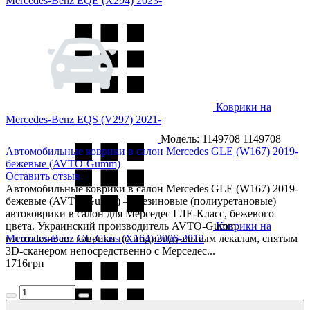
Mercedes-Benz EQE (X294) 2023-
Коврики на
Mercedes-Benz EQS (V297) 2021-
Модель: 1149708
1149708
Автомобильные коврики в салон Mercedes GLE (W167) 2019-
бежевые (AVTO-Gumm)
Оставить отзыв
Автомобильные коврики в салон Mercedes GLE (W167) 2019-
бежевые (AVTO-Gumm) — резиновые (полиуретановые)
автоковрики в салон для Мерседес ГЛЕ-Класс, бежевого
цвета. Украинский производитель AVTO-Gumm
Коврики на
Mercedes-Benz GL-Class (X164) 2006-2012
изготавливает коврики по индивидуальным лекалам, снятым
3D-сканером непосредственно с Мерседес...
1716
грн