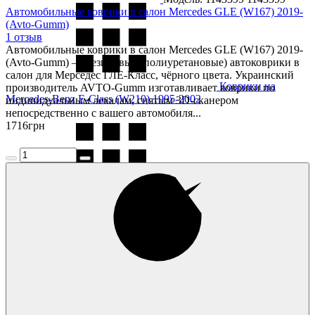
Автомобильные коврики в салон Mercedes GLE (W167) 2019-
(Avto-Gumm)
1 отзыв
Автомобильные коврики в салон Mercedes GLE (W167) 2019-
(Avto-Gumm) — резиновые (полиуретановые) автоковрики в
салон для Мерседес ГЛЕ-Класс, чёрного цвета. Украинский
Коврики на
производитель AVTO-Gumm изготавливает коврики по
Mercedes-Benz E-Class (W210) 1995-2002
индивидуальным лекалам, снятым 3D-сканером
непосредственно с вашего автомобиля...
1716
грн
Коврики на
Mercedes-Benz E-Class (W211) 2002-2009