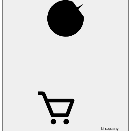
Коврики на
Mercedes-Benz GL-Class (X166) 12-/GLS 14-
Коврики на
Mercedes-Benz GLA-Class (X156) 2015-
Коврики на
Mercedes-Benz GLB (X247) 2020-
В корзину