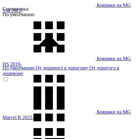
Коврики на MG
Сортировка:
350 2012-
По умолчанию
Коврики на MG
HS 2019-
По умолчанию
От дешевого к дорогому
От дорогого к
дешевому
Коврики на MG
Marvel R 2022-