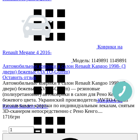
Коврики на
Renault Megane 4 2016-
Модель: 1149891
1149891
Автомобильные коврики в салон Renault Kangoo 1998- (3
двери) бежевые (AVTO-Gumm)
Оставить отзыв
Автомобильные коврики в салон Renault Kangoo 1998- (3
двери) бежевые (AVTO-Gumm) — резиновые
(полиуретановые) автоковрики в салон для Рено Кенго,
бежевого цвета. Украинский производитель AVTO-Gumm
Коврики на
изготавливает коврики по индивидуальным лекалам, снятым
Renault Sandero 2013-
3D-сканером непосредственно с Рено Кенго....
1716
грн