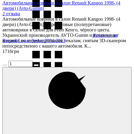
Автомобильные коврики в салон Renault Kangoo 1998- (4
двери) (Avto-Gumm)
2 отзыва
Автомобильные коврики в салон Renault Kangoo 1998- (4
двери) (Avto-Gumm) — резиновые (полиуретановые)
автоковрики в салон для Рено Кенго, чёрного цвета.
Украинский производитель AVTO-Gumm изготавливает
Коврики на
Renault Logan Sedan 2004-2013
коврики по индивидуальным лекалам, снятым 3D-сканером
непосредственно с вашего автомобиля. К...
1716
грн
Коврики на
Renault Logan MCV 2008-2013