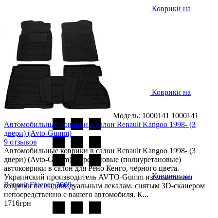
Коврики на
Renault Espace 5 2014-
Коврики на
Renault Express 2021-
Модель: 1000141
1000141
Автомобильные коврики в салон Renault Kangoo 1998- (3
двери) (Avto-Gumm)
9 отзывов
Автомобильные коврики в салон Renault Kangoo 1998- (3
двери) (Avto-Gumm) — резиновые (полиуретановые)
автоковрики в салон для Рено Кенго, чёрного цвета.
Коврики на
Украинский производитель AVTO-Gumm изготавливает
Renault Fluence 2009-
коврики по индивидуальным лекалам, снятым 3D-сканером
непосредственно с вашего автомобиля. К...
1716
грн