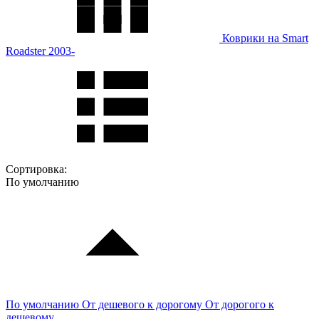
Коврики на Smart
Roadster 2003-
Сортировка:
По умолчанию
По умолчанию
От дешевого к дорогому
От дорогого к
дешевому