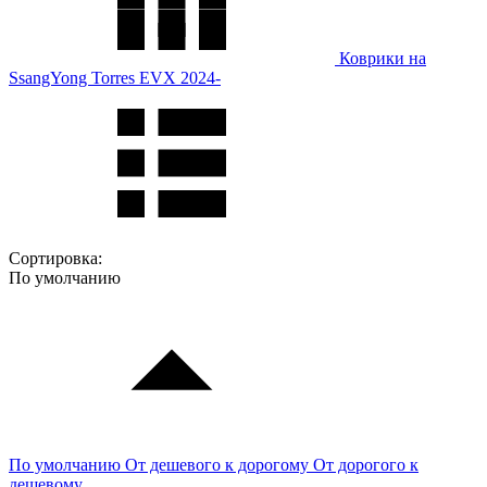
Коврики на
SsangYong Torres EVX 2024-
Сортировка:
По умолчанию
По умолчанию
От дешевого к дорогому
От дорогого к
дешевому