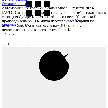
Оставить отзыв
Автомобильные коврики в салон Subaru Crosstrek 2023-
(AVTO-Gumm) — резиновые (полиуретановые) автоковрики в
салон для Субару Кросстрек, чёрного цвета. Украинский
Коврики на
производитель AVTO-Gumm изготавливает коврики по
Subaru XV 2017-
индивидуальным лекалам, снятым 3D-сканером
непосредственно с вашего автомобиля. Ков...
1716
грн