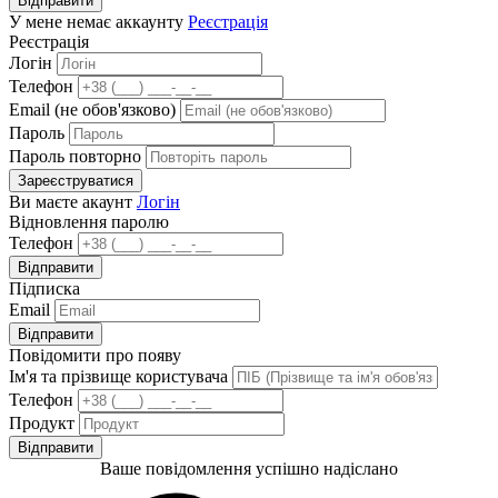
Відправити
У мене немає аккаунту
Реєстрація
Реєстрація
Логін
Телефон
Email (не обов'язково)
Пароль
Пароль повторно
Зареєструватися
Ви маєте акаунт
Логін
Відновлення паролю
Телефон
Відправити
Підписка
Email
Відправити
Повідомити про появу
Ім'я та прізвище користувача
Телефон
Продукт
Відправити
Ваше повідомлення успішно надіслано