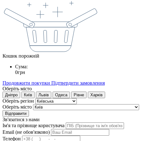
Кошик порожній
Сума:
0
грн
Продовжити покупки
Підтвердити замовлення
Оберіть місто
Дніпро
Київ
Львів
Одеса
Рівне
Харків
Оберіть регіон
Оберіть місто
Відправити
Зв'язатися з нами
Ім'я та прізвище користувача
Email (не обов'язково)
Телефон