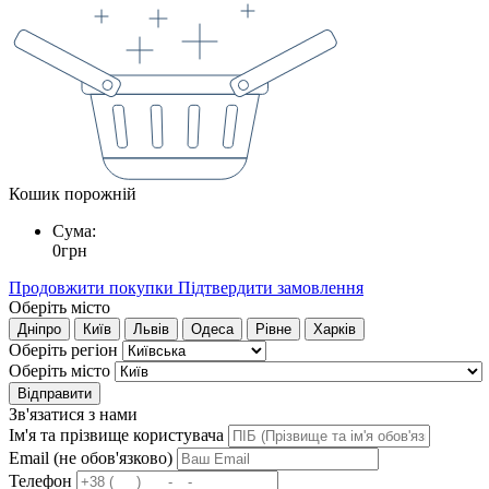
Кошик порожній
Сума:
0
грн
Продовжити покупки
Підтвердити замовлення
Оберіть місто
Дніпро
Київ
Львів
Одеса
Рівне
Харків
Оберіть регіон
Оберіть місто
Відправити
Зв'язатися з нами
Ім'я та прізвище користувача
Email (не обов'язково)
Телефон