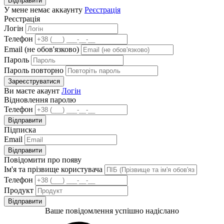
Відправити
У мене немає аккаунту
Реєстрація
Реєстрація
Логін
Телефон
Email (не обов'язково)
Пароль
Пароль повторно
Зареєструватися
Ви маєте акаунт
Логін
Відновлення паролю
Телефон
Відправити
Підписка
Email
Відправити
Повідомити про появу
Ім'я та прізвище користувача
Телефон
Продукт
Відправити
Ваше повідомлення успішно надіслано