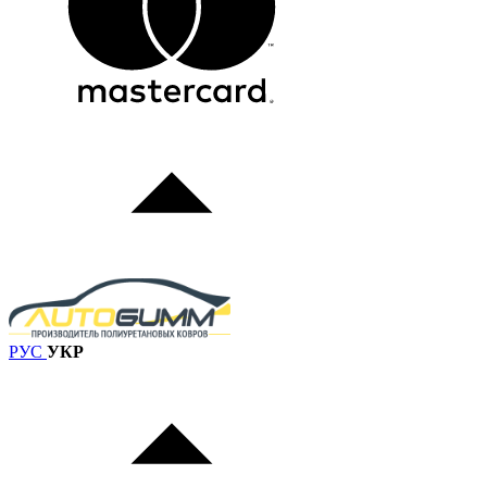
РУС
УКР