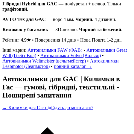
Гібридні Hybrid для GAC
— поліуретан + велюр. Тільки
графітовий
.
AVTO-Tex для GAC
— ворс 4 мм.
Чорний
. 4 дизайни.
Килимок у багажник
— 3D-лекало.
Чорний та бежевий
.
Рейтинг
4.9★
• Повернення 14 днів • Нова Пошта 1-2 дні.
Інші марки:
Автокилимки FAW (ФАВ)
•
Автокилимки Great
Wall (Грейт Вол)
•
Автокилимки Volvo (Вольво)
•
Автокилимки Weltmeister (вельтмейстер)
•
Автокилимки
Leapmotor (Леапмотор)
•
повний каталог →
Автокилимки для GAC | Килимки в
Гас — гумові, гібридні, текстильні -
Поширені запитання
→ Килимки для Гас підійдуть до мого авто?