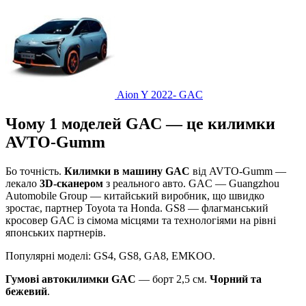
Aion Y 2022-
GAC
Чому 1 моделей GAC — це килимки
AVTO-Gumm
Бо точність.
Килимки в машину GAC
від AVTO-Gumm —
лекало
3D-сканером
з реального авто. GAC — Guangzhou
Automobile Group — китайський виробник, що швидко
зростає, партнер Toyota та Honda. GS8 — флагманський
кросовер GAC із сімома місцями та технологіями на рівні
японських партнерів.
Популярні моделі: GS4, GS8, GA8, EMKOO.
Гумові автокилимки GAC
— борт 2,5 см.
Чорний та
бежевий
.