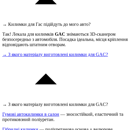
→ Килимки для Гас підійдуть до мого авто?
Так! Лекала для килимків
GAC
знімаються 3D-сканером
безпосередньо з автомобіля. Посадка ідеальна, місця кріплення
відповідають штатним отворам.
→ З якого матеріалу виготовлені килимки для GAC?
→ З якого матеріалу виготовлені килимки для GAC?
Гумові автокилимки в салон
— зносостійкий, еластичний та
протиковзний поліуретан.
Гібридні килимки
— поліуретанова основа + велюрове