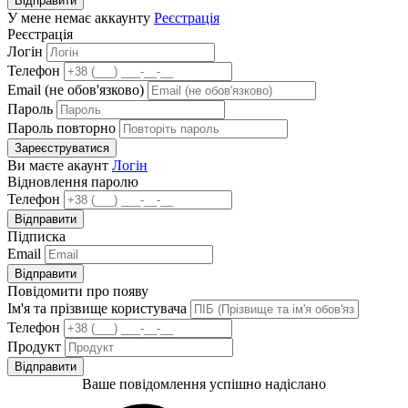
Відправити
У мене немає аккаунту
Реєстрація
Реєстрація
Логін
Телефон
Email (не обов'язково)
Пароль
Пароль повторно
Зареєструватися
Ви маєте акаунт
Логін
Відновлення паролю
Телефон
Відправити
Підписка
Email
Відправити
Повідомити про появу
Ім'я та прізвище користувача
Телефон
Продукт
Відправити
Ваше повідомлення успішно надіслано