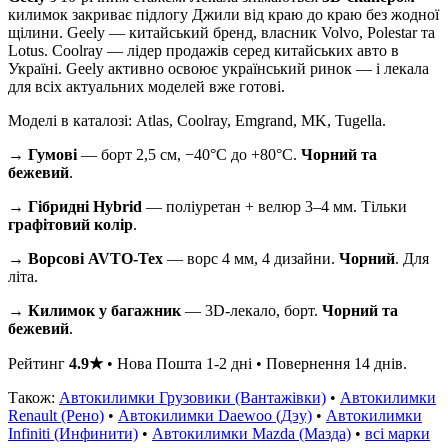
килимок закриває підлогу Джили від краю до краю без жодної
щілини. Geely — китайський бренд, власник Volvo, Polestar та
Lotus. Coolray — лідер продажів серед китайських авто в
Україні. Geely активно освоює український ринок — і лекала
для всіх актуальних моделей вже готові.
Моделі в каталозі: Atlas, Coolray, Emgrand, MK, Tugella.
→
Гумові
— борт 2,5 см, −40°C до +80°C.
Чорний та
бежевий
.
→
Гібридні Hybrid
— поліуретан + велюр 3–4 мм. Тільки
графітовий колір
.
→
Ворсові AVTO-Tex
— ворс 4 мм, 4 дизайни.
Чорний
. Для
літа.
→
Килимок у багажник
— 3D-лекало, борт.
Чорний та
бежевий
.
Рейтинг
4.9★
• Нова Пошта 1-2 дні • Повернення 14 днів.
Також:
Автокилимки Грузовики (Вантажівки)
•
Автокилимки
Renault (Рено)
•
Автокилимки Daewoo (Дэу)
•
Автокилимки
Infiniti (Инфинити)
•
Автокилимки Mazda (Мазда)
•
всі марки