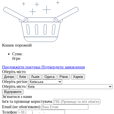
Кошик порожній
Сума:
0
грн
Продовжити покупки
Підтвердити замовлення
Оберіть місто
Дніпро
Київ
Львів
Одеса
Рівне
Харків
Оберіть регіон
Оберіть місто
Відправити
Зв'язатися з нами
Ім'я та прізвище користувача
Email (не обов'язково)
Телефон