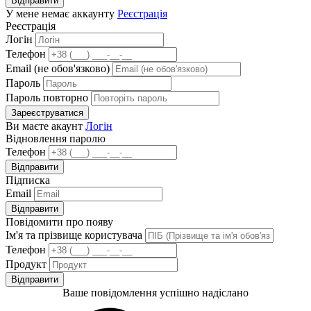
Відправити
У мене немає аккаунту
Реєстрація
Реєстрація
Логін
Телефон
Email (не обов'язково)
Пароль
Пароль повторно
Зареєструватися
Ви маєте акаунт
Логін
Відновлення паролю
Телефон
Відправити
Підписка
Email
Відправити
Повідомити про появу
Ім'я та прізвище користувача
Телефон
Продукт
Відправити
Ваше повідомлення успішно надіслано