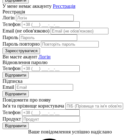
Відправити
У мене немає аккаунту
Реєстрація
Реєстрація
Логін
Телефон
Email (не обов'язково)
Пароль
Пароль повторно
Зареєструватися
Ви маєте акаунт
Логін
Відновлення паролю
Телефон
Відправити
Підписка
Email
Відправити
Повідомити про появу
Ім'я та прізвище користувача
Телефон
Продукт
Відправити
Ваше повідомлення успішно надіслано