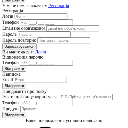
Відправити
У мене немає аккаунту
Реєстрація
Реєстрація
Логін
Телефон
Email (не обов'язково)
Пароль
Пароль повторно
Зареєструватися
Ви маєте акаунт
Логін
Відновлення паролю
Телефон
Відправити
Підписка
Email
Відправити
Повідомити про появу
Ім'я та прізвище користувача
Телефон
Продукт
Відправити
Ваше повідомлення успішно надіслано