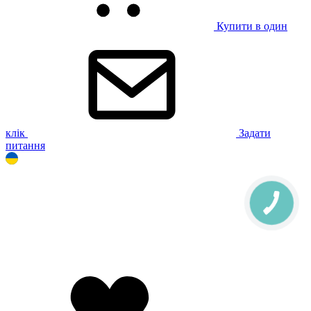
Купити в один
клік
Задати
питання