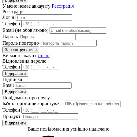
Відправити
У мене немає аккаунту
Реєстрація
Реєстрація
Логін
Телефон
Email (не обов'язково)
Пароль
Пароль повторно
Зареєструватися
Ви маєте акаунт
Логін
Відновлення паролю
Телефон
Відправити
Підписка
Email
Відправити
Повідомити про появу
Ім'я та прізвище користувача
Телефон
Продукт
Відправити
Ваше повідомлення успішно надіслано