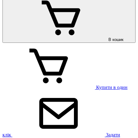
В кошик
Купити в один
клік
Задати