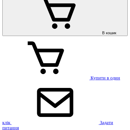
В кошик
Купити в один
клік
Задати
питання