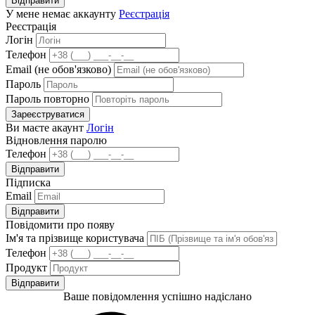
Відправити
У мене немає аккаунту
Реєстрація
Реєстрація
Логін
Телефон
Email (не обов'язково)
Пароль
Пароль повторно
Зареєструватися
Ви маєте акаунт
Логін
Відновлення паролю
Телефон
Відправити
Підписка
Email
Відправити
Повідомити про появу
Ім'я та прізвище користувача
Телефон
Продукт
Відправити
Ваше повідомлення успішно надіслано