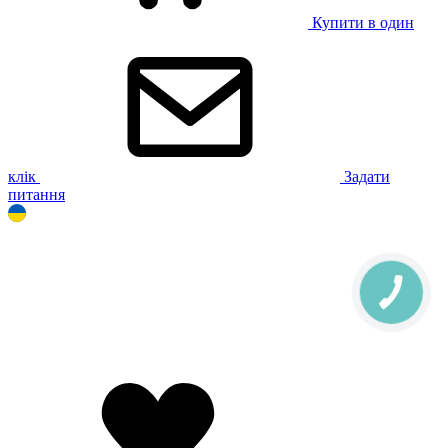
Купити в один
клік
Задати
питання