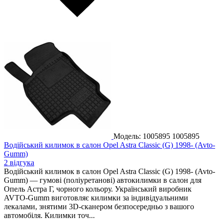
Модель: 1005895
1005895
Водійський килимок в салон Opel Astra Classic (G) 1998- (Avto-
Gumm)
2 відгука
Водійський килимок в салон Opel Astra Classic (G) 1998- (Avto-
Gumm) — гумові (поліуретанові) автокилимки в салон для
Опель Астра Г, чорного кольору. Український виробник
AVTO-Gumm виготовляє килимки за індивідуальними
лекалами, знятими 3D-сканером безпосередньо з вашого
автомобіля. Килимки точ...