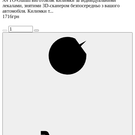
AVTO-Gumm виготовляє килимки за індивідуальними
лекалами, знятими 3D-сканером безпосередньо з вашого
автомобіля. Килимки т...
1716
грн