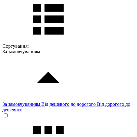
Сортування:
За замовчуванням
За замовчуванням
Від дешевого до дорогого
Від дорогого до
дешевого