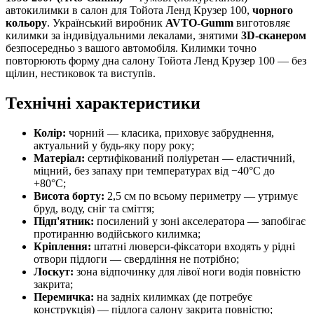
автокилимки в салон для Тойота Ленд Крузер 100,
чорного
кольору
. Український виробник
AVTO-Gumm
виготовляє
килимки за індивідуальними лекалами, знятими
3D-сканером
безпосередньо з вашого автомобіля. Килимки точно
повторюють форму дна салону Тойота Ленд Крузер 100 — без
щілин, нестиковок та виступів.
Технічні характеристики
Колір:
чорний — класика, приховує забруднення,
актуальний у будь-яку пору року;
Матеріал:
сертифікований поліуретан — еластичний,
міцний, без запаху при температурах від −40°C до
+80°C;
Висота борту:
2,5 см по всьому периметру — утримує
бруд, воду, сніг та сміття;
Підп'ятник:
посилений у зоні акселератора — запобігає
протиранню водійського килимка;
Кріплення:
штатні люверси-фіксатори входять у рідні
отвори підлоги — свердління не потрібно;
Лоскут:
зона відпочинку для лівої ноги водія повністю
закрита;
Перемичка:
на задніх килимках (де потребує
конструкція) — підлога салону закрита повністю;