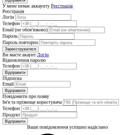
Відправити
У мене немає аккаунту
Реєстрація
Реєстрація
Логін
Телефон
Email (не обов'язково)
Пароль
Пароль повторно
Зареєструватися
Ви маєте акаунт
Логін
Відновлення паролю
Телефон
Відправити
Підписка
Email
Відправити
Повідомити про появу
Ім'я та прізвище користувача
Телефон
Продукт
Відправити
Ваше повідомлення успішно надіслано