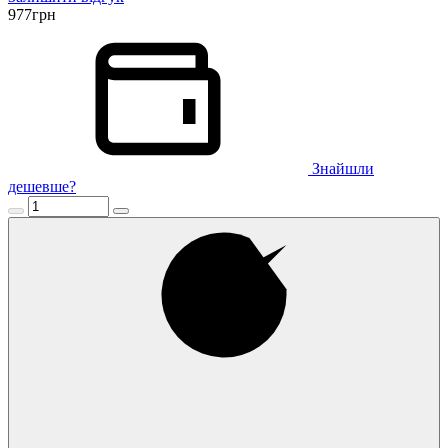
977
грн
Знайшли
дешевше?