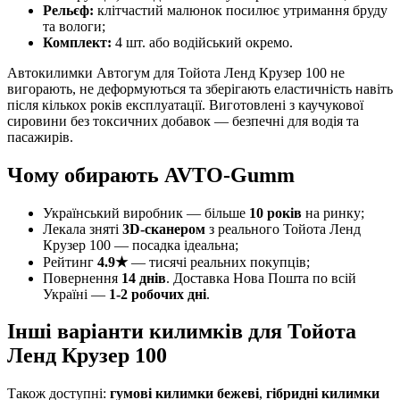
Рельєф:
клітчастий малюнок посилює утримання бруду
та вологи;
Комплект:
4 шт. або водійський окремо.
Автокилимки Автогум для Тойота Ленд Крузер 100 не
вигорають, не деформуються та зберігають еластичність навіть
після кількох років експлуатації. Виготовлені з каучукової
сировини без токсичних добавок — безпечні для водія та
пасажирів.
Чому обирають AVTO-Gumm
Український виробник — більше
10 років
на ринку;
Лекала зняті
3D-сканером
з реального Тойота Ленд
Крузер 100 — посадка ідеальна;
Рейтинг
4.9★
— тисячі реальних покупців;
Повернення
14 днів
. Доставка Нова Пошта по всій
Україні —
1-2 робочих дні
.
Інші варіанти килимків для Тойота
Ленд Крузер 100
Також доступні:
гумові килимки бежеві
,
гібридні килимки